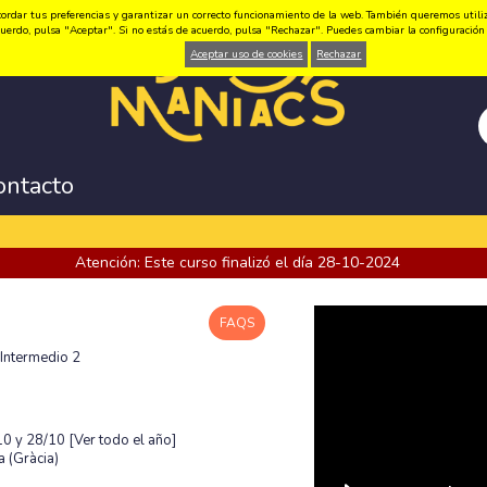
ordar tus preferencias y garantizar un correcto funcionamiento de la web. También queremos utilizar
 acuerdo, pulsa "Aceptar". Si no estás de acuerdo, pulsa "Rechazar". Puedes cambiar la configuraci
Aceptar uso de cookies
Rechazar
ontacto
Atención: Este curso finalizó el día 28-10-2024
FAQS
 Intermedio 2
/10 y 28/10
[Ver todo el año]
 (Gràcia)