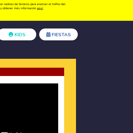
 cookies de terceros para analizar el tráfico del
Registrarse
Acceder
ón y obtener más información
aquí
.
KIDS
FIESTAS