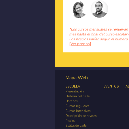
*Los cursos mensuales se renuevan
mes hasta el final del curso escolar 
Los precios varían según el número 
[Ver precios]
Mapa Web
ESCUELA
EVENTOS
A
Presentación
Historia del baile
Horarios
Cursos regulares
Cursos intensivos
Descripción de niveles
Precios
Estilos de baile