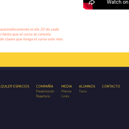
 automáticamente el día 20 de cada
o hasta que el curso se cancela.
de clases que tenga el curso este mes.
LQUILER ESPACIOS
COMPAÑÍA
MEDIA
ALUMNOS
CONTACTO
Presentación
Prensa
Taxis
Repertorio
Links