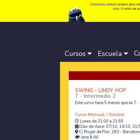
Utilizamos cookies propias para rec
Idioma:
Català
-
Castellano
-
English
sitio. Si estás de
C
Cursos
Escuela
SWING - LINDY HOP
T - Intermedio 2
Este curso hace 5 meses que es T -
Curso Mensual / Octubre
Lunes de 21:00 a 21:55
Días de clase: 07/10, 14/10, 21
C/ Roger de Flor, 293 - Barcelona
Jana
&
Nil