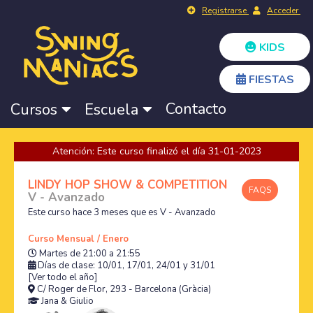
Registrarse
Acceder
KIDS
FIESTAS
Contacto
Cursos
Escuela
Atención: Este curso finalizó el día 31-01-2023
LINDY HOP SHOW & COMPETITION
FAQS
V - Avanzado
Este curso hace 3 meses que es V - Avanzado
Curso Mensual / Enero
Martes de 21:00 a 21:55
Días de clase: 10/01, 17/01, 24/01 y 31/01
[Ver todo el año]
C/ Roger de Flor, 293 - Barcelona (Gràcia)
Jana
&
Giulio