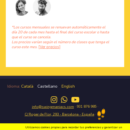
*Los cursos mensuales se renuevan automáticamente el
día 20 de cada mes hasta el final del curso escolar o hasta
que el curso se cancela.
Los precios varían según el número de clases que tenga el
curso este mes.
[Ver precios]
Idioma:
Català
-
Castellano
-
English
· 931 876 985 ·
info@swingmaniacs.com
·
C/ Roger de Flor, 293 - Barcelona - España
Utilizamos cookies propias para recordar tus preferencias y garantizar un