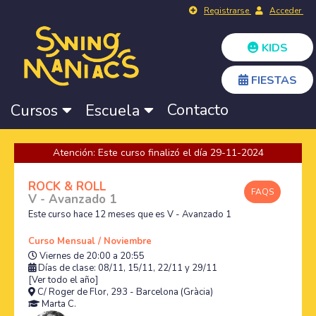
Registrarse
Acceder
KIDS
FIESTAS
Contacto
Cursos
Escuela
Atención: Este curso finalizó el día 29-11-2024
ROCK & ROLL
FAQS
V - Avanzado 1
Este curso hace 12 meses que es V - Avanzado 1
Curso Mensual / Noviembre
Viernes de 20:00 a 20:55
Días de clase: 08/11, 15/11, 22/11 y 29/11
[Ver todo el año]
C/ Roger de Flor, 293 - Barcelona (Gràcia)
Marta C.