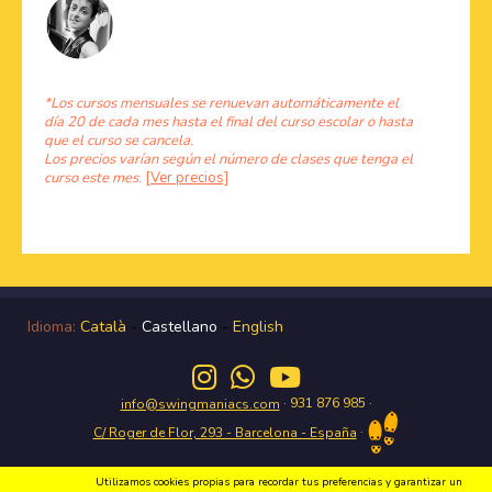
*Los cursos mensuales se renuevan automáticamente el
día 20 de cada mes hasta el final del curso escolar o hasta
que el curso se cancela.
Los precios varían según el número de clases que tenga el
curso este mes.
[Ver precios]
Idioma:
Català
-
Castellano
-
English
· 931 876 985 ·
info@swingmaniacs.com
·
C/ Roger de Flor, 293 - Barcelona - España
Utilizamos cookies propias para recordar tus preferencias y garantizar un