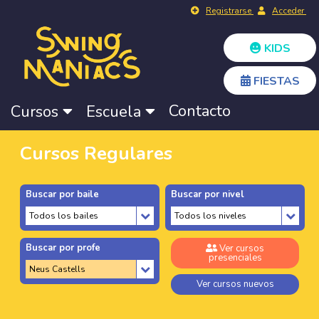
Registrarse
Acceder
KIDS
FIESTAS
Contacto
Cursos
Escuela
Cursos Regulares
Buscar por baile
Buscar por nivel
Buscar por profe
Ver cursos
presenciales
Ver cursos nuevos