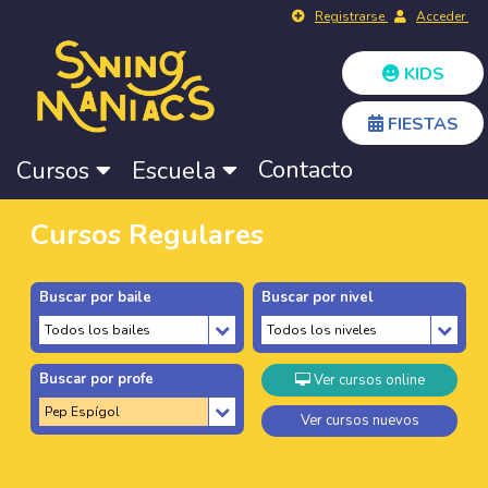
Registrarse
Acceder
KIDS
FIESTAS
Contacto
Cursos
Escuela
Cursos Regulares
Buscar por baile
Buscar por nivel
Buscar por profe
Ver cursos online
Ver cursos nuevos