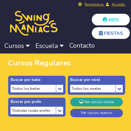
Registrarse
Acceder
KIDS
FIESTAS
Contacto
Cursos
Escuela
Cursos Regulares
Buscar por baile
Buscar por nivel
Buscar por profe
Ver cursos online
Ver cursos nuevos