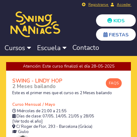
Registrarse
Acceder
KIDS
FIESTAS
Contacto
Cursos
Escuela
Atención: Este curso finalizó el día 28-05-2025
SWING - LINDY HOP
FAQS
2 Meses bailando
Este es el primer mes que el curso es 2 Meses bailando
Curso Mensual / Mayo
Miércoles de 21:00 a 21:55
Días de clase: 07/05, 14/05, 21/05 y 28/05
[Ver todo el año]
C/ Roger de Flor, 293 - Barcelona (Gràcia)
Giulio