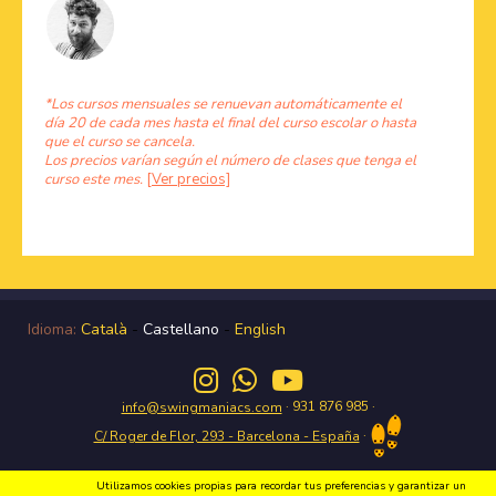
*Los cursos mensuales se renuevan automáticamente el
día 20 de cada mes hasta el final del curso escolar o hasta
que el curso se cancela.
Los precios varían según el número de clases que tenga el
curso este mes.
[Ver precios]
Idioma:
Català
-
Castellano
-
English
· 931 876 985 ·
info@swingmaniacs.com
·
C/ Roger de Flor, 293 - Barcelona - España
Utilizamos cookies propias para recordar tus preferencias y garantizar un