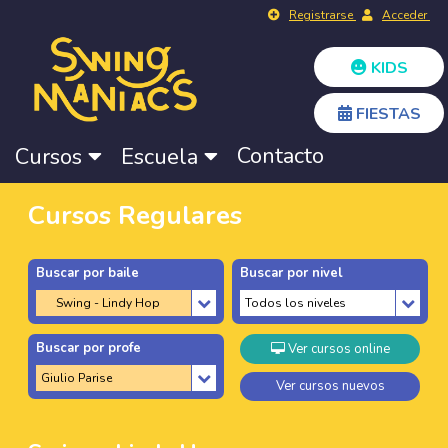
Registrarse
Acceder
KIDS
FIESTAS
Contacto
Cursos
Escuela
Cursos Regulares
Buscar por baile
Buscar por nivel
Buscar por profe
Ver cursos online
Ver cursos nuevos