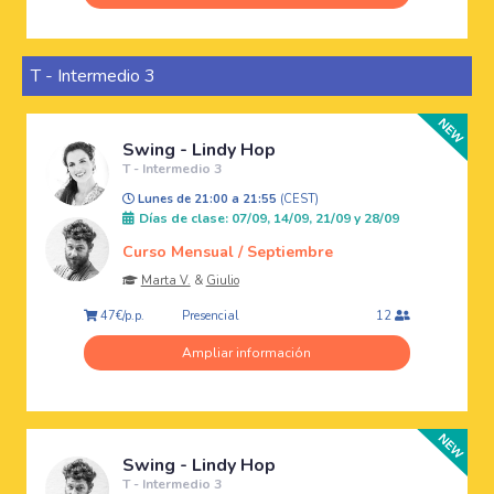
T - Intermedio 3
Swing - Lindy Hop
T - Intermedio 3
Lunes de 21:00 a 21:55
(CEST)
Días de clase: 07/09, 14/09, 21/09 y 28/09
Curso Mensual / Septiembre
Marta V.
&
Giulio
Presencial
47€/p.p.
12
Ampliar información
Swing - Lindy Hop
T - Intermedio 3