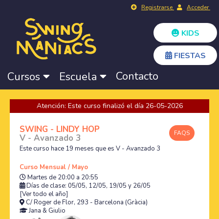
Registrarse
Acceder
KIDS
FIESTAS
Contacto
Cursos
Escuela
Atención: Este curso finalizó el día 26-05-2026
SWING - LINDY HOP
FAQS
V - Avanzado 3
Este curso hace 19 meses que es V - Avanzado 3
Curso Mensual / Mayo
Martes de 20:00 a 20:55
Días de clase: 05/05, 12/05, 19/05 y 26/05
[Ver todo el año]
C/ Roger de Flor, 293 - Barcelona (Gràcia)
Jana
&
Giulio