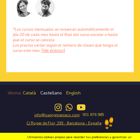
*Los cursos mensuales se renuevan automáticamente el
día 20 de cada mes hasta el final del curso escolar o hasta
que el curso se cancela.
Los precios varían según el número de clases que tenga el
curso este mes.
[Ver precios]
Idioma:
Català
-
Castellano
-
English
· 931 876 985 ·
info@swingmaniacs.com
·
C/ Roger de Flor, 293 - Barcelona - España
Utilizamos cookies propias para recordar tus preferencias y garantizar un