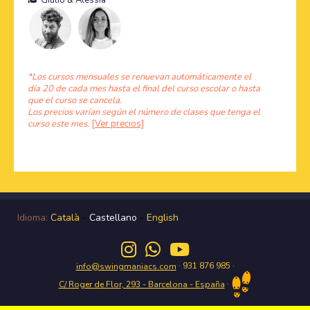
Giulio
&
Alessia
*Los cursos mensuales se renuevan automáticamente el
día 20 de cada mes hasta el final del curso escolar o hasta
que el curso se cancela.
Los precios varían según el número de clases que tenga el
curso este mes.
[Ver precios]
Idioma:
Català
-
Castellano
-
English
· 931 876 985 ·
info@swingmaniacs.com
·
C/ Roger de Flor, 293 - Barcelona - España