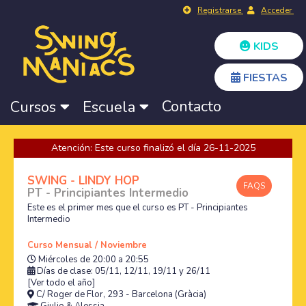
Registrarse
Acceder
KIDS
FIESTAS
Contacto
Cursos
Escuela
Atención: Este curso finalizó el día 26-11-2025
SWING - LINDY HOP
FAQS
PT - Principiantes Intermedio
Este es el primer mes que el curso es PT - Principiantes
Intermedio
Curso Mensual / Noviembre
Miércoles de 20:00 a 20:55
Días de clase: 05/11, 12/11, 19/11 y 26/11
[Ver todo el año]
C/ Roger de Flor, 293 - Barcelona (Gràcia)