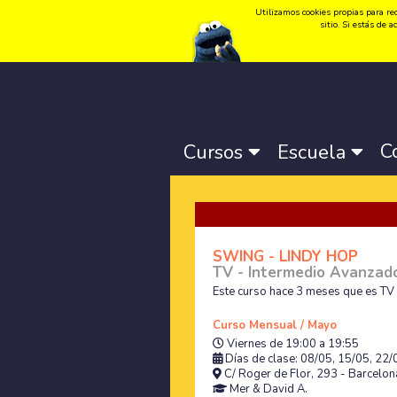
Utilizamos cookies propias para rec
Idioma:
Català
-
Castellano
-
English
sitio. Si estás de
C
Cursos
Escuela
SWING - LINDY HOP
TV - Intermedio Avanzad
Este curso hace 3 meses que es TV
Curso Mensual / Mayo
Viernes de 19:00 a 19:55
Días de clase: 08/05, 15/05, 22
C/ Roger de Flor, 293 - Barcelona
Mer
&
David A.