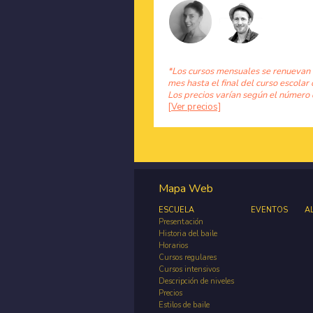
*Los cursos mensuales se renuevan
mes hasta el final del curso escolar 
Los precios varían según el número 
[Ver precios]
Mapa Web
ESCUELA
EVENTOS
A
Presentación
Historia del baile
Horarios
Cursos regulares
Cursos intensivos
Descripción de niveles
Precios
Estilos de baile