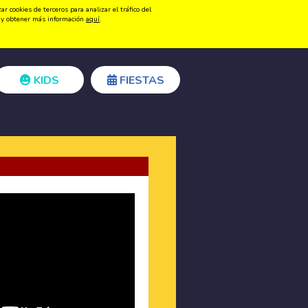
 cookies de terceros para analizar el tráfico del
Registrarse
Acceder
ón y obtener más información
aquí
.
KIDS
FIESTAS