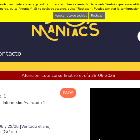
ordar tus preferencias y garantizar un correcto funcionamiento de la web. También queremos utilizar
 acuerdo, pulsa "Aceptar". Si no estás de acuerdo, pulsa "Rechazar". Puedes cambiar la configuraci
Aceptar uso de cookies
Rechazar
ontacto
Atención: Este curso finalizó el día 29-05-2026
FAQS
o 1
 - Intermedio Avanzado 1
/05 y 29/05
[Ver todo el año]
 (Gràcia)