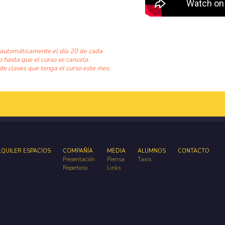
 automáticamente el día 20 de cada
o hasta que el curso se cancela.
de clases que tenga el curso este mes.
LQUILER ESPACIOS
COMPAÑÍA
MEDIA
ALUMNOS
CONTACTO
Presentación
Prensa
Taxis
Repertorio
Links