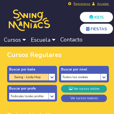
Registrarse
Acceder
KIDS
FIESTAS
Contacto
Cursos
Escuela
Cursos Regulares
Buscar por baile
Buscar por nivel
Buscar por profe
Ver cursos online
Ver cursos nuevos