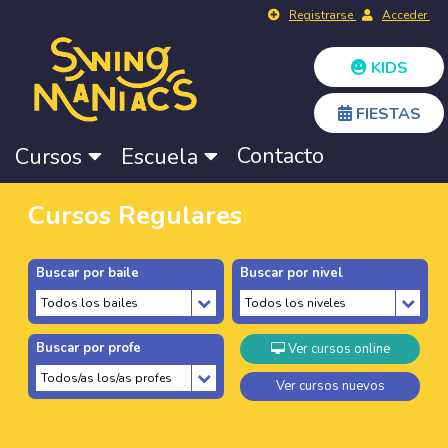
Registrarse
Acceder
KIDS
FIESTAS
Contacto
Cursos
Escuela
Cursos Regulares
Buscar por baile
Buscar por nivel
Buscar por profe
Ver cursos online
Ver cursos nuevos