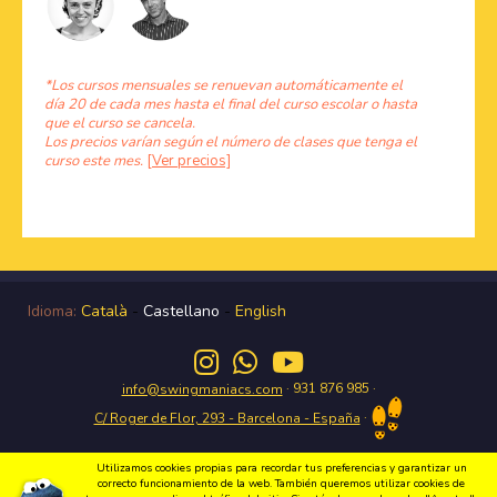
*Los cursos mensuales se renuevan automáticamente el
día 20 de cada mes hasta el final del curso escolar o hasta
que el curso se cancela.
Los precios varían según el número de clases que tenga el
curso este mes.
[Ver precios]
Idioma:
Català
-
Castellano
-
English
· 931 876 985 ·
info@swingmaniacs.com
·
C/ Roger de Flor, 293 - Barcelona - España
Utilizamos cookies propias para recordar tus preferencias y garantizar un
correcto funcionamiento de la web. También queremos utilizar cookies de