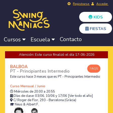
Registrarse
Acceder
KIDS
FIESTAS
Contacto
Cursos
Escuela
Atención: Este curso finalizó el día 17-06-2026
BALBOA
FAQS
PT - Principiantes Intermedio
Este curso hace 3 meses que es PT - Principiantes Intermedio
Curso Mensual / Junio
Miércoles de 20:00 a 20:55
Días de clase: 03/06, 10/06 y 17/06
[Ver todo el año]
C/ Roger de Flor, 293 - Barcelona (Gràcia)
Neus
&
Albert F.