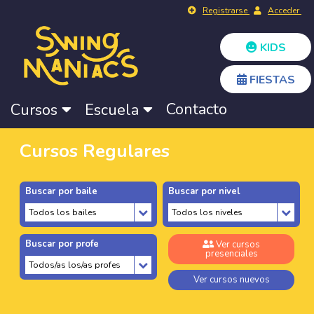
Registrarse
Acceder
KIDS
FIESTAS
Contacto
Cursos
Escuela
Cursos Regulares
Buscar por baile
Buscar por nivel
Buscar por profe
Ver cursos
presenciales
Ver cursos nuevos