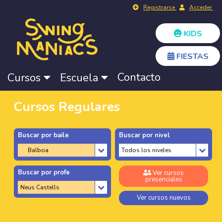
Registrarse
Acceder
KIDS
FIESTAS
Contacto
Cursos
Escuela
Cursos Regulares
Buscar por baile
Buscar por nivel
Buscar por profe
Ver cursos
presenciales
Ver cursos nuevos