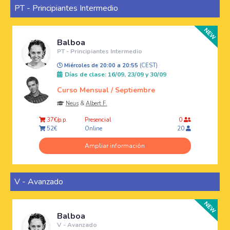
PT - Principiantes Intermedio
Balboa
PT - Principiantes Intermedio
Miércoles de 20:00 a 20:55
(CEST)
Días de clase: 16/09, 23/09 y 30/09
Curso Mensual / Septiembre
Neus
&
Albert F.
Presencial
37€/p.p.
0
Online
52€
20
Ampliar información
V - Avanzado
Balboa
V - Avanzado