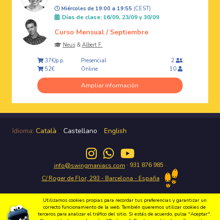
Miércoles de 19:00 a 19:55
(CEST)
Días de clase: 16/09, 23/09 y 30/09
Curso Mensual / Septiembre
Neus
&
Albert F.
Presencial
37€/p.p.
2
Online
52€
10
Ampliar información
Idioma:
Català
-
Castellano
-
English
· 931 876 985 ·
info@swingmaniacs.com
·
C/ Roger de Flor, 293 - Barcelona - España
Utilizamos cookies propias para recordar tus preferencias y garantizar un
correcto funcionamiento de la web. También queremos utilizar cookies de
terceros para analizar el tráfico del sitio. Si estás de acuerdo, pulsa "Aceptar".
Disfruta del Swing en Gràcia con Swing Maniacs Copyright 2026 Swing