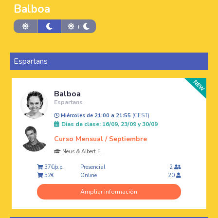
Balboa
+
Espartans
Balboa
Espartans
Miércoles de 21:00 a 21:55
(CEST)
Días de clase: 16/09, 23/09 y 30/09
Curso Mensual / Septiembre
Neus
&
Albert F.
Presencial
37€/p.p.
2
Online
52€
20
Ampliar información