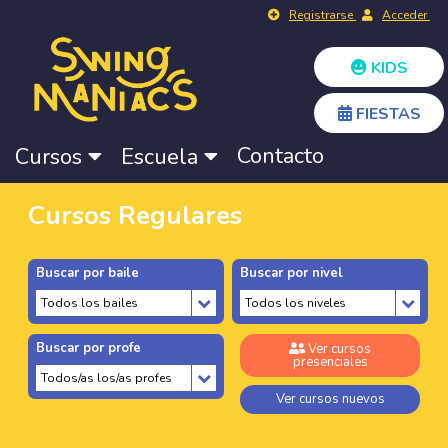
Registrarse
Acceder
KIDS
FIESTAS
Contacto
Cursos
Escuela
Cursos Regulares
Buscar por baile
Buscar por nivel
Buscar por profe
Ver cursos
presenciales
Ver cursos nuevos