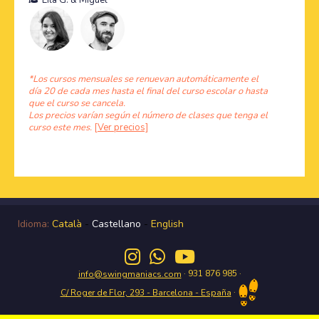
Eila G.
&
Miguel
*Los cursos mensuales se renuevan automáticamente el
día 20 de cada mes hasta el final del curso escolar o hasta
que el curso se cancela.
Los precios varían según el número de clases que tenga el
curso este mes.
[Ver precios]
Idioma:
Català
-
Castellano
-
English
· 931 876 985 ·
info@swingmaniacs.com
·
C/ Roger de Flor, 293 - Barcelona - España