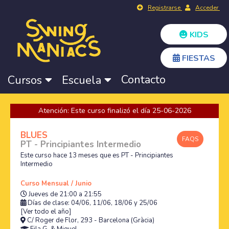
Registrarse
Acceder
KIDS
FIESTAS
Contacto
Cursos
Escuela
Atención: Este curso finalizó el día 25-06-2026
BLUES
FAQS
PT - Principiantes Intermedio
Este curso hace 13 meses que es PT - Principiantes
Intermedio
Curso Mensual / Junio
Jueves de 21:00 a 21:55
Días de clase: 04/06, 11/06, 18/06 y 25/06
[Ver todo el año]
C/ Roger de Flor, 293 - Barcelona (Gràcia)