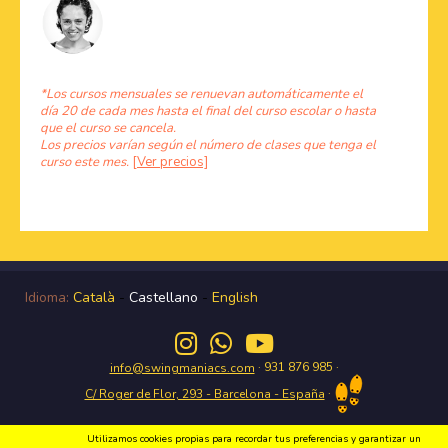
*Los cursos mensuales se renuevan automáticamente el
día 20 de cada mes hasta el final del curso escolar o hasta
que el curso se cancela.
Los precios varían según el número de clases que tenga el
curso este mes.
[Ver precios]
Idioma:
Català
-
Castellano
-
English
· 931 876 985 ·
info@swingmaniacs.com
·
C/ Roger de Flor, 293 - Barcelona - España
Utilizamos cookies propias para recordar tus preferencias y garantizar un