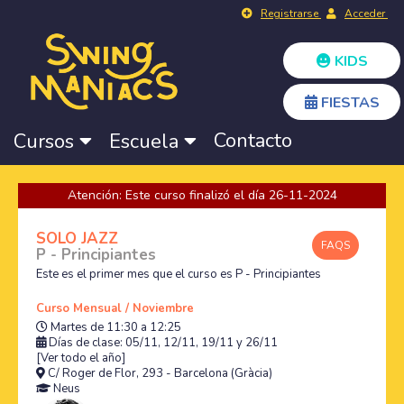
Registrarse
Acceder
KIDS
FIESTAS
Contacto
Cursos
Escuela
Atención: Este curso finalizó el día 26-11-2024
SOLO JAZZ
FAQS
P - Principiantes
Este es el primer mes que el curso es P - Principiantes
Curso Mensual / Noviembre
Martes de 11:30 a 12:25
Días de clase: 05/11, 12/11, 19/11 y 26/11
[Ver todo el año]
C/ Roger de Flor, 293 - Barcelona (Gràcia)
Neus