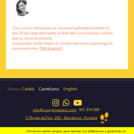
*Los cursos mensuales se renuevan automáticamente el
día 20 de cada mes hasta el final del curso escolar o hasta
que el curso se cancela.
Los precios varían según el número de clases que tenga el
curso este mes.
[Ver precios]
Idioma:
Català
-
Castellano
-
English
· 931 876 985 ·
info@swingmaniacs.com
·
C/ Roger de Flor, 293 - Barcelona - España
Utilizamos cookies propias para recordar tus preferencias y garantizar un