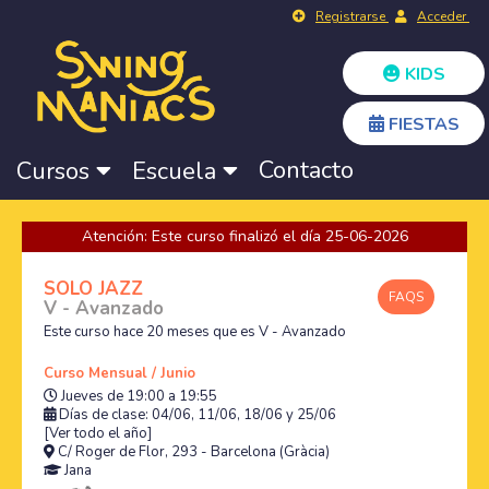
Registrarse
Acceder
KIDS
FIESTAS
Contacto
Cursos
Escuela
Atención: Este curso finalizó el día 25-06-2026
SOLO JAZZ
FAQS
V - Avanzado
Este curso hace 20 meses que es V - Avanzado
Curso Mensual / Junio
Jueves de 19:00 a 19:55
Días de clase: 04/06, 11/06, 18/06 y 25/06
[Ver todo el año]
C/ Roger de Flor, 293 - Barcelona (Gràcia)
Jana