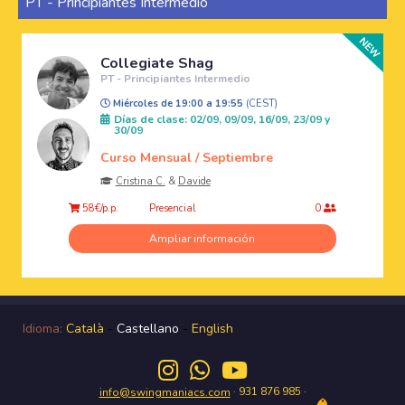
PT - Principiantes Intermedio
Collegiate Shag
PT - Principiantes Intermedio
Miércoles de 19:00 a 19:55
(CEST)
Días de clase: 02/09, 09/09, 16/09, 23/09 y
30/09
Curso Mensual / Septiembre
Cristina C.
&
Davide
Presencial
58€/p.p.
0
Ampliar información
Idioma:
Català
-
Castellano
-
English
· 931 876 985 ·
info@swingmaniacs.com