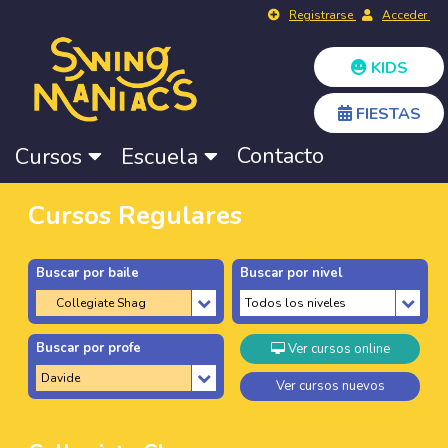
Registrarse
Acceder
KIDS
FIESTAS
Contacto
Cursos
Escuela
Cursos Regulares
Buscar por baile
Buscar por nivel
Buscar por profe
Ver cursos online
Ver cursos nuevos