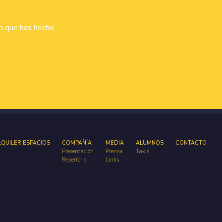
ón que has hecho
LQUILER ESPACIOS
COMPAÑÍA
MEDIA
ALUMNOS
CONTACTO
Presentación
Prensa
Taxis
Repertorio
Links