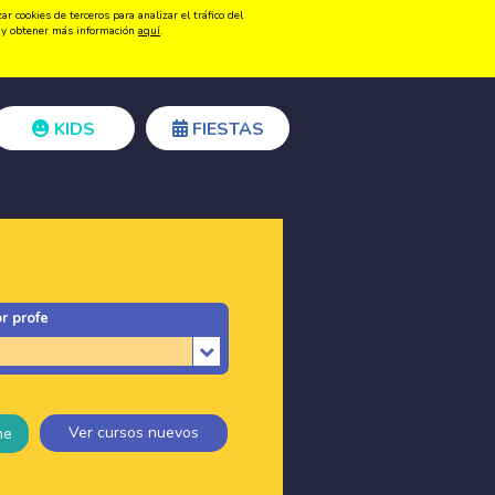
 cookies de terceros para analizar el tráfico del
Registrarse
Acceder
ón y obtener más información
aquí
.
KIDS
FIESTAS
r profe
Ver cursos nuevos
ne