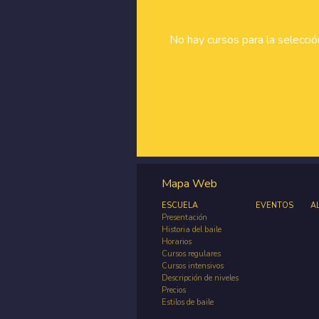
No hay cursos para la selecci
Mapa Web
ESCUELA
EVENTOS
A
Presentación
Historia del baile
Horarios
Cursos regulares
Cursos intensivos
Descripción de niveles
Precios
Estilos de baile