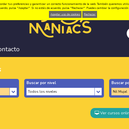
ordar tus preferencias y garantizar un correcto funcionamiento de la web. También queremos utilizar
 acuerdo, pulsa "Aceptar". Si no estás de acuerdo, pulsa "Rechazar". Puedes cambiar la configuraci
Aceptar uso de cookies
Rechazar
ontacto
s
Buscar por nivel
Buscar po
Ver cursos onli