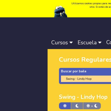
Utilizamos cookies propias para rec
Idioma:
Català
-
Castellano
-
English
sitio. Si estás de
C
Cursos
Escuela
Cursos Regulare
Buscar por baile
Swing - Lindy Hop
+