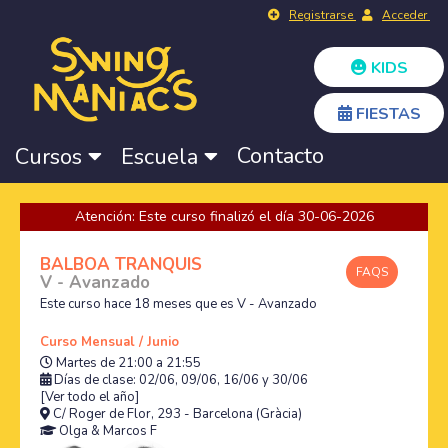
Registrarse
Acceder
KIDS
FIESTAS
Contacto
Cursos
Escuela
Atención: Este curso finalizó el día 30-06-2026
BALBOA TRANQUIS
FAQS
V - Avanzado
Este curso hace 18 meses que es V - Avanzado
Curso Mensual / Junio
Martes de 21:00 a 21:55
Días de clase: 02/06, 09/06, 16/06 y 30/06
[Ver todo el año]
C/ Roger de Flor, 293 - Barcelona (Gràcia)
Olga
&
Marcos F