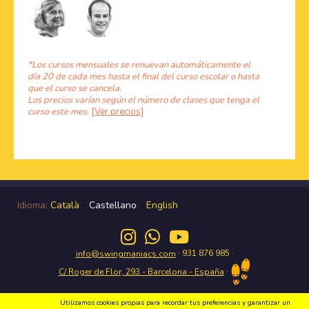
*Los cursos mensuales se renuevan automáticamente el
día 20 de cada mes hasta el final del curso escolar o hasta
que el curso se cancela.
Los precios varían según el número de clases que tenga el
curso este mes.
[Ver precios]
Idioma:
Català
-
Castellano
-
English
· 931 876 985 ·
info@swingmaniacs.com
·
C/ Roger de Flor, 293 - Barcelona - España
Utilizamos cookies propias para recordar tus preferencias y garantizar un