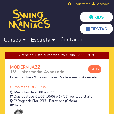
Registrarse
Acceder
KIDS
FIESTAS
Contacto
Cursos
Escuela
Atención: Este curso finalizó el día 17-06-2026
MODERN JAZZ
FAQS
TV - Intermedio Avanzado
Este curso hace 9 meses que es TV - Intermedio Avanzado
Curso Mensual / Junio
Miércoles de 20:00 a 20:55
Días de clase: 03/06, 10/06 y 17/06
[Ver todo el año]
C/ Roger de Flor, 293 - Barcelona (Gràcia)
Jana