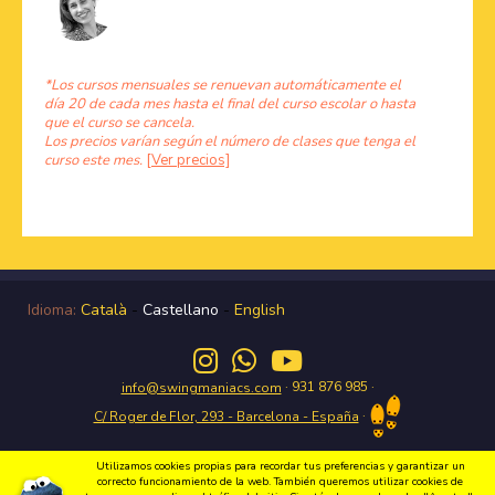
*Los cursos mensuales se renuevan automáticamente el
día 20 de cada mes hasta el final del curso escolar o hasta
que el curso se cancela.
Los precios varían según el número de clases que tenga el
curso este mes.
[Ver precios]
Idioma:
Català
-
Castellano
-
English
· 931 876 985 ·
info@swingmaniacs.com
·
C/ Roger de Flor, 293 - Barcelona - España
Utilizamos cookies propias para recordar tus preferencias y garantizar un
correcto funcionamiento de la web. También queremos utilizar cookies de