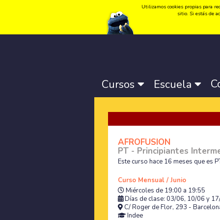
Utilizamos cookies propias para rec
Idioma:
Català
-
Castellano
-
English
sitio. Si estás de
C
Cursos
Escuela
AFROFUSION
PT - Principiantes Interm
Este curso hace 16 meses que es PT
Curso Mensual / Junio
Miércoles de 19:00 a 19:55
Días de clase: 03/06, 10/06 y 1
C/ Roger de Flor, 293 - Barcelona
Indee