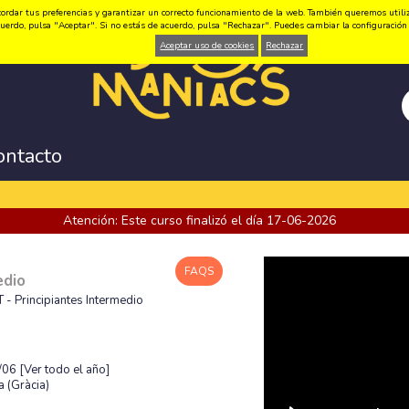
ordar tus preferencias y garantizar un correcto funcionamiento de la web. También queremos utilizar
 acuerdo, pulsa "Aceptar". Si no estás de acuerdo, pulsa "Rechazar". Puedes cambiar la configuraci
Aceptar uso de cookies
Rechazar
ontacto
Atención: Este curso finalizó el día 17-06-2026
FAQS
edio
 - Principiantes Intermedio
7/06
[Ver todo el año]
 (Gràcia)