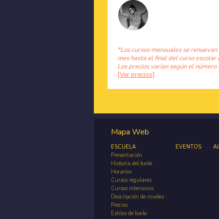
*Los cursos mensuales se renuevan
mes hasta el final del curso escolar 
Los precios varían según el número 
[Ver precios]
Mapa Web
ESCUELA
EVENTOS
A
Presentación
Historia del baile
Horarios
Cursos regulares
Cursos intensivos
Descripción de niveles
Precios
Estilos de baile