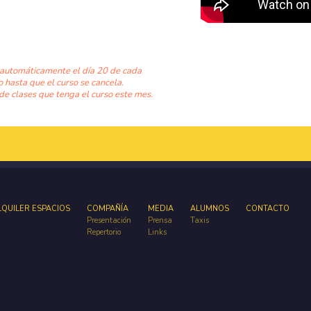
 automáticamente el día 20 de cada
o hasta que el curso se cancela.
de clases que tenga el curso este mes.
LQUILER ESPACIOS
COMPAÑÍA
MEDIA
ALUMNOS
CONTACTO
Presentación
Prensa
Taxis
Repertorio
Links