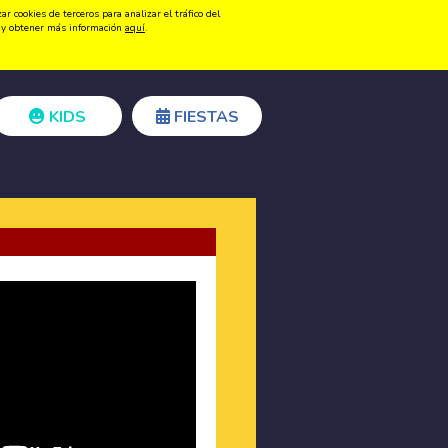
 cookies de terceros para analizar el tráfico del
Registrarse
Acceder
ón y obtener más información
aquí
.
KIDS
FIESTAS