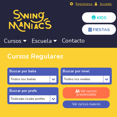
Registrarse
Acceder
KIDS
FIESTAS
Contacto
Cursos
Escuela
Cursos Regulares
Buscar por baile
Buscar por nivel
Buscar por profe
Ver cursos
presenciales
Ver cursos nuevos