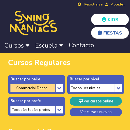
Registrarse
Acceder
KIDS
FIESTAS
Contacto
Cursos
Escuela
Cursos Regulares
Buscar por baile
Buscar por nivel
Buscar por profe
Ver cursos online
Ver cursos nuevos