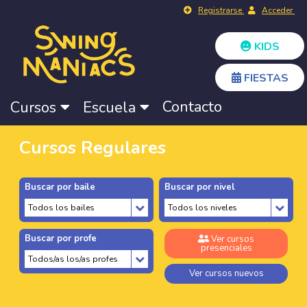
Registrarse
Acceder
KIDS
FIESTAS
Contacto
Cursos
Escuela
Cursos Regulares
Buscar por baile
Buscar por nivel
Buscar por profe
Ver cursos
presenciales
Ver cursos nuevos