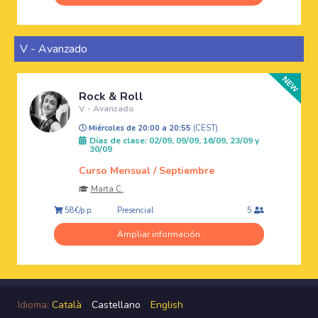
V - Avanzado
Rock & Roll
V - Avanzado
Miércoles de 20:00 a 20:55
(CEST)
Días de clase: 02/09, 09/09, 16/09, 23/09 y
30/09
Curso Mensual / Septiembre
Marta C.
Presencial
58€/p.p.
5
Ampliar información
Idioma:
Català
-
Castellano
-
English