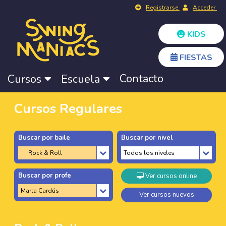
Registrarse
Acceder
KIDS
FIESTAS
Contacto
Cursos
Escuela
Cursos Regulares
Buscar por baile
Buscar por nivel
Buscar por profe
Ver cursos online
Ver cursos nuevos