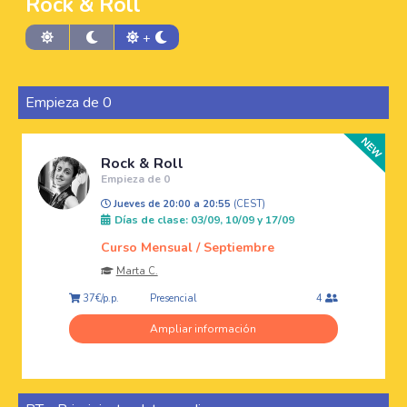
Rock & Roll
+
Empieza de 0
Rock & Roll
Empieza de 0
Jueves de 20:00 a 20:55
(CEST)
Días de clase: 03/09, 10/09 y 17/09
Curso Mensual / Septiembre
Marta C.
Presencial
37€/p.p.
4
Ampliar información