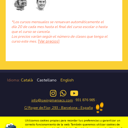
*Los cursos mensuales se renuevan automáticamente el
día 20 de cada mes hasta el final del curso escolar o hasta
que el curso se cancela.
Los precios varían según el número de clases que tenga el
curso este mes.
[Ver precios]
Idioma:
Català
-
Castellano
-
English
· 931 876 985 ·
info@swingmaniacs.com
·
C/ Roger de Flor, 293 - Barcelona - España
Utilizamos cookies propias para recordar tus preferencias y garantizar un
correcto funcionamiento de la web. También queremos utilizar cookies de