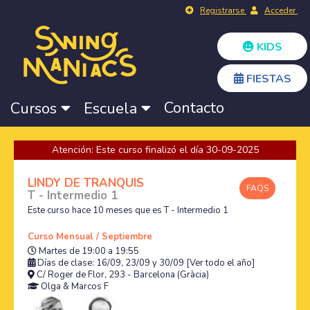
Registrarse
Acceder
KIDS
FIESTAS
Contacto
Cursos
Escuela
Atención: Este curso finalizó el día 30-09-2025
LINDY DE TRANQUIS
FAQS
T - Intermedio 1
Este curso hace 10 meses que es T - Intermedio 1
Curso Mensual / Septiembre
Martes de 19:00 a 19:55
Días de clase: 16/09, 23/09 y 30/09
[Ver todo el año]
C/ Roger de Flor, 293 - Barcelona (Gràcia)
Olga
&
Marcos F