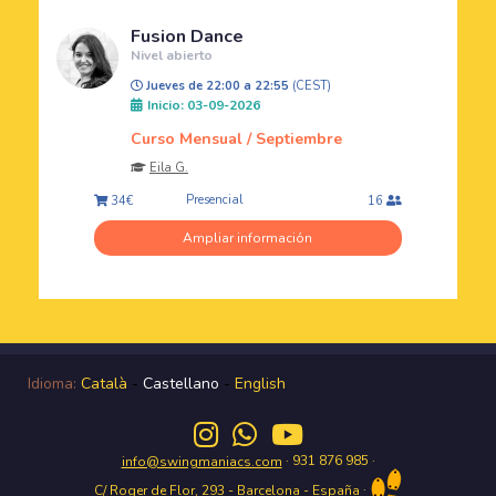
Fusion Dance
Nivel abierto
Jueves de 22:00 a 22:55
(CEST)
Inicio: 03-09-2026
Curso Mensual / Septiembre
Eila G.
Presencial
34€
16
Ampliar información
Idioma:
Català
-
Castellano
-
English
· 931 876 985 ·
info@swingmaniacs.com
·
C/ Roger de Flor, 293 - Barcelona - España