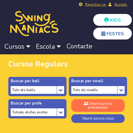
Registrar-se
Accedir
KIDS
FESTES
Contacte
Cursos
Escola
Cursos Regulars
Buscar per ball
Buscar per nivell
Buscar per profe
Veure cursos
presencials
Veure cursos nous