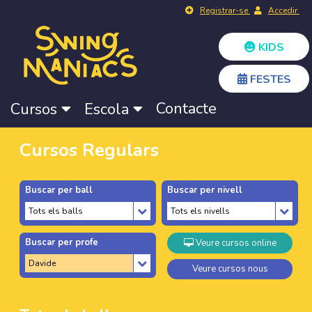
Registrar-se
Accedir
KIDS
FESTES
Contacte
Cursos
Escola
Cursos Regulars
Buscar per ball
Buscar per nivell
Buscar per profe
Veure cursos online
Veure cursos nous