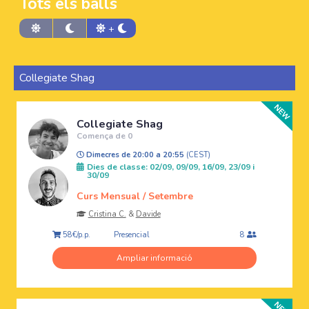
Tots els balls
+
Collegiate Shag
Collegiate Shag
Comença de 0
Dimecres de 20:00 a 20:55
(CEST)
Dies de classe: 02/09, 09/09, 16/09, 23/09 i
30/09
Curs Mensual / Setembre
Cristina C.
&
Davide
Presencial
58€/p.p.
8
Ampliar informació