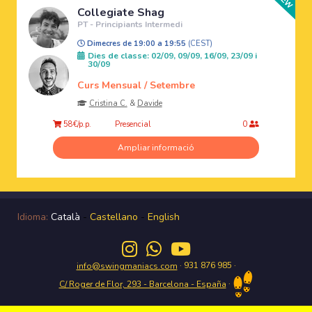
Collegiate Shag
PT - Principiants Intermedi
Dimecres de 19:00 a 19:55
(CEST)
Dies de classe: 02/09, 09/09, 16/09, 23/09 i
30/09
Curs Mensual / Setembre
Cristina C.
&
Davide
Presencial
58€/p.p.
0
Ampliar informació
Idioma:
Català
-
Castellano
-
English
· 931 876 985 ·
info@swingmaniacs.com
·
C/ Roger de Flor, 293 - Barcelona - España