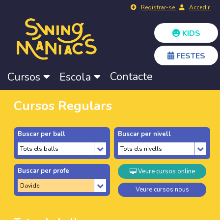
Registrar-se
Accedir
KIDS
FESTES
Contacte
Cursos
Escola
Cursos Regulars
Buscar per ball
Buscar per nivell
Buscar per profe
Veure cursos online
Veure cursos nous