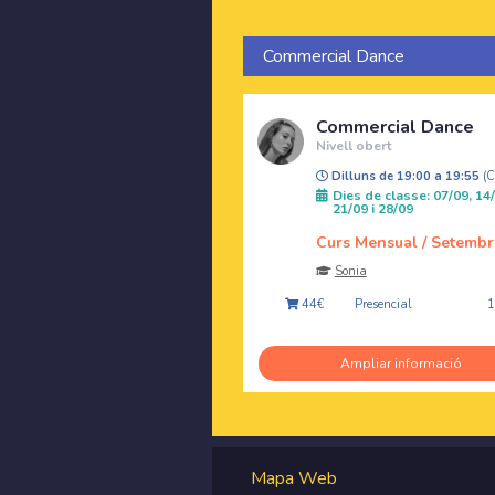
Commercial Dance
Commercial Dance
Nivell obert
Dilluns de 19:00 a 19:55
(
Dies de classe: 07/09, 14/
21/09 i 28/09
Curs Mensual / Setembr
Sonia
Presencial
44€
Ampliar informació
Mapa Web