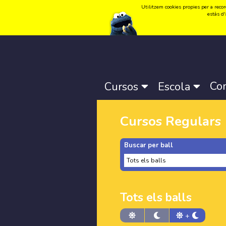
Utilitzem cookies propies per a record
Idioma:
Català
-
Castellano
-
English
estàs d'
Co
Cursos
Escola
Cursos Regulars
Buscar per ball
Tots els balls
+