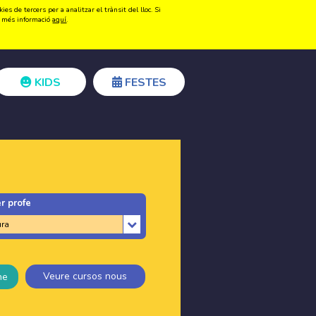
s de tercers per a analitzar el trànsit del lloc. Si
Registrar-se
Accedir
ir més informació
aquí
.
KIDS
FESTES
r profe
Veure cursos nous
ne