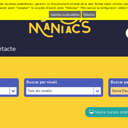
ar les teves preferències i garantir un funcionament correcte de la web. També volem utilitzar cookie
acord, prem "Acceptar". Si no estàs d'acord, prem "Rebutjar". Pots canviar la configuració i obten
Acceptar ús de cookies
Rebutjar
ntacte
Buscar per nivell
Buscar pe
Veure cursos onli