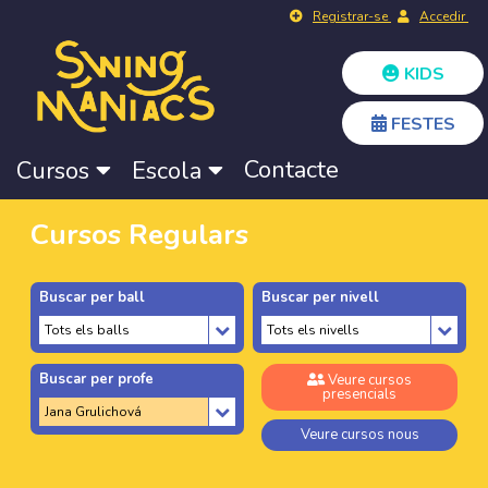
Registrar-se
Accedir
KIDS
FESTES
Contacte
Cursos
Escola
Cursos Regulars
Buscar per ball
Buscar per nivell
Buscar per profe
Veure cursos
presencials
Veure cursos nous