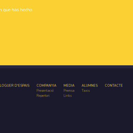
ón que has hecho
LOGUER D'ESPAIS
COMPANYIA
MEDIA
ALUMNES
CONTACTE
Presentació
Premsa
Taxis
Repertori
Links