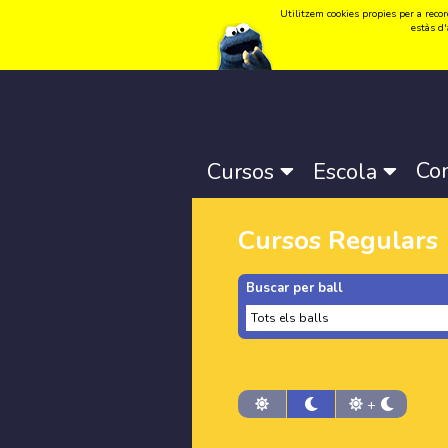
Utilitzem cookies propies per a record
Idioma:
Català
-
Castellano
-
English
estàs d'
Co
Cursos
Escola
Cursos Regulars
Buscar per ball
+