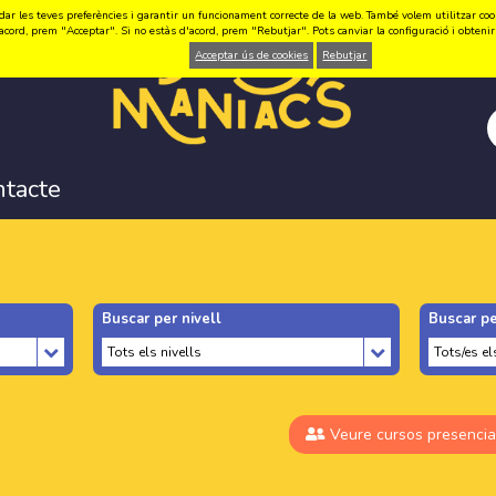
ar les teves preferències i garantir un funcionament correcte de la web. També volem utilitzar cookie
acord, prem "Acceptar". Si no estàs d'acord, prem "Rebutjar". Pots canviar la configuració i obten
Acceptar ús de cookies
Rebutjar
ntacte
Buscar per nivell
Buscar pe
Veure cursos presencia