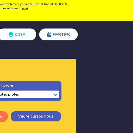
s de tercers per a analitzar el trànsit del lloc. Si
Registrar-se
Accedir
ir més informació
aquí
.
KIDS
FESTES
r profe
Veure cursos nous
ls