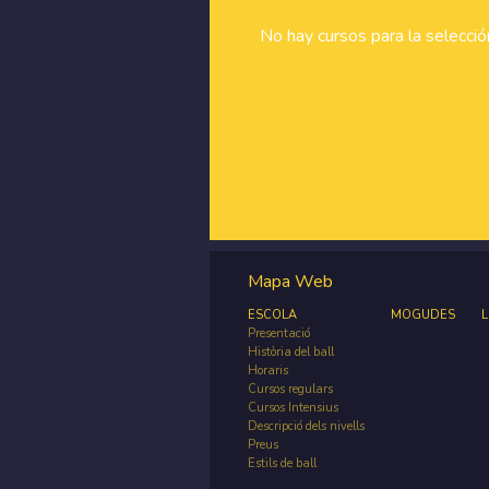
No hay cursos para la selecci
Mapa Web
ESCOLA
MOGUDES
L
Presentació
Història del ball
Horaris
Cursos regulars
Cursos Intensius
Descripció dels nivells
Preus
Estils de ball