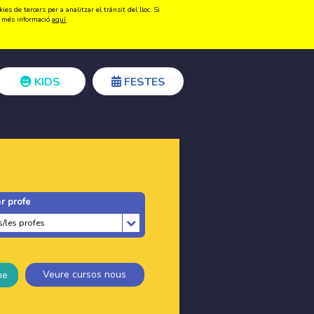
s de tercers per a analitzar el trànsit del lloc. Si
Registrar-se
Accedir
ir més informació
aquí
.
KIDS
FESTES
r profe
Veure cursos nous
ne