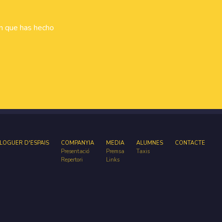
ón que has hecho
LOGUER D'ESPAIS
COMPANYIA
MEDIA
ALUMNES
CONTACTE
Presentació
Premsa
Taxis
Repertori
Links