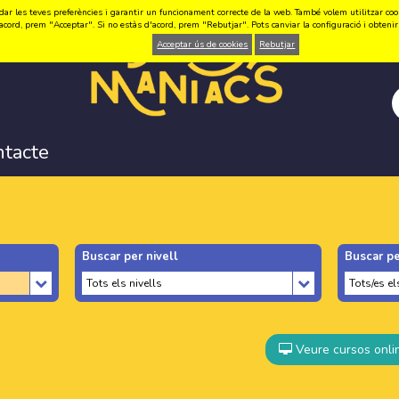
ar les teves preferències i garantir un funcionament correcte de la web. També volem utilitzar cookie
acord, prem "Acceptar". Si no estàs d'acord, prem "Rebutjar". Pots canviar la configuració i obten
Acceptar ús de cookies
Rebutjar
ntacte
Buscar per nivell
Buscar pe
Veure cursos onli