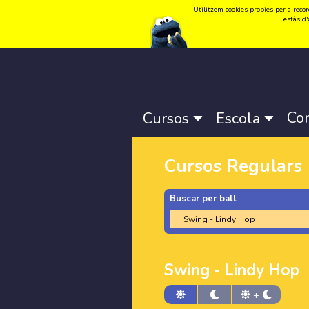
Utilitzem cookies propies per a record
Idioma:
Català
-
Castellano
-
English
estàs d'
Co
Cursos
Escola
Cursos Regulars
Buscar per ball
Swing - Lindy Hop
+