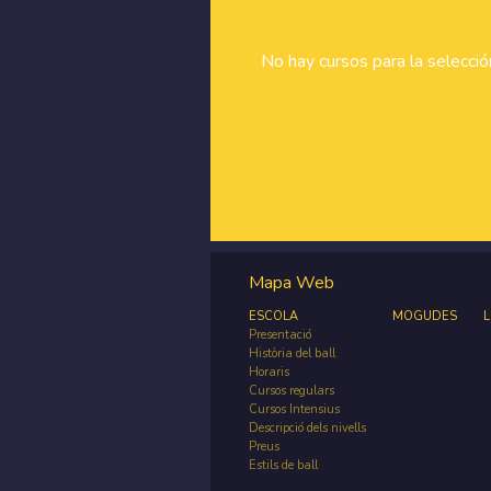
No hay cursos para la selecci
Mapa Web
ESCOLA
MOGUDES
L
Presentació
Història del ball
Horaris
Cursos regulars
Cursos Intensius
Descripció dels nivells
Preus
Estils de ball