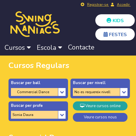
Registrar-se
Accedir
KIDS
FESTES
Contacte
Cursos
Escola
Cursos Regulars
Buscar per ball
Buscar per nivell
Buscar per profe
Veure cursos online
Veure cursos nous