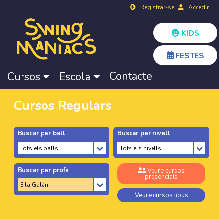
Registrar-se
Accedir
KIDS
FESTES
Contacte
Cursos
Escola
Cursos Regulars
Buscar per ball
Buscar per nivell
Buscar per profe
Veure cursos
presencials
Veure cursos nous