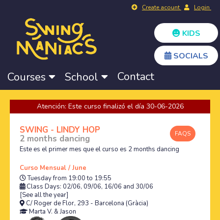
Create acount
Login
KIDS
SOCIALS
Contact
Courses
School
Atención: Este curso finalizó el día 30-06-2026
SWING - LINDY HOP
FAQS
2 months dancing
Este es el primer mes que el curso es 2 months dancing
Curso Mensual / June
Tuesday from 19:00 to 19:55
Class Days: 02/06, 09/06, 16/06 and 30/06
[See all the year]
C/ Roger de Flor, 293 - Barcelona (Gràcia)
Marta V.
&
Jason