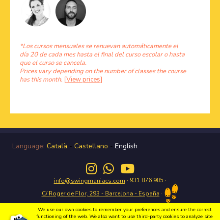
*Los cursos mensuales se renuevan automáticamente el
día 20 de cada mes hasta el final del curso escolar o hasta
que el curso se cancela.
Prices vary depending on the number of classes the course
has this month.
[View prices]
Language:
Català
-
Castellano
-
English
· 931 876 985 ·
info@swingmaniacs.com
·
C/ Roger de Flor, 293 - Barcelona - España
We use our own cookies to remember your preferences and ensure the correct
functioning of the web. We also want to use third-party cookies to analyze site