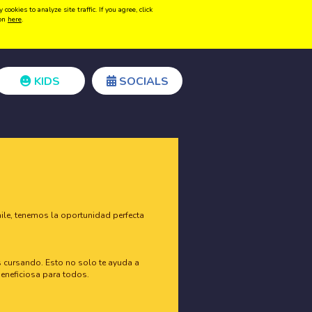
kies to analyze site traffic. If you agree, click
Create acount
Login
ion
here
.
KIDS
SOCIALS
ile, tenemos la oportunidad perfecta
tás cursando. Esto no solo te ayuda a
beneficiosa para todos.