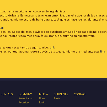
ctualmente inscrito en un curso en Swing Maniacs.
estilo de baile: Es necesario tener el mismo nivel o nivel superior de las clases e
sando el mismo estilo de baile para el cual quieres hacer de taxi durante el m
ar:
odas las clases del mes o avisar con suficiente antelación en caso de no poder a
mo taxi regular cada mes a través del panel del alumno en nuestra web.
lares que necesitamos según tu nivel.
link
de taxi puntual apuntándote a través de la web el mismo día mediante este
link
.
 RENTALS
COMPANY
MEDIA
STUDENTS
CONTACT
Presentation
Press
Taxis
Repertory
Links