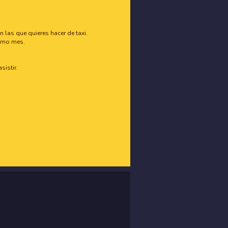
n las que quieres hacer de taxi.
ismo mes.
sistir.