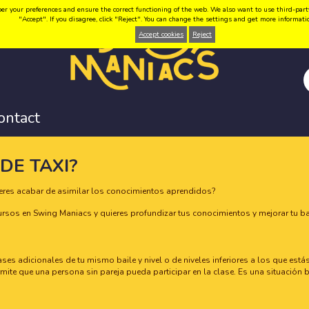
your preferences and ensure the correct functioning of the web. We also want to use third-party coo
"Accept". If you disagree, click "Reject". You can change the settings and get more informat
Accept cookies
Reject
ontact
DE TAXI?
eres acabar de asimilar los conocimientos aprendidos?
rsos en Swing Maniacs y quieres profundizar tus conocimientos y mejorar tu ba
clases adicionales de tu mismo baile y nivel o de niveles inferiores a los que es
rmite que una persona sin pareja pueda participar en la clase. Es una situación 