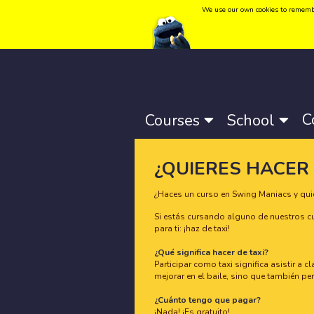
We use our own cookies to remember 
Language:
Català
-
Castellano
-
English
C
Courses
School
¿QUIERES HACER 
¿Haces un curso en Swing Maniacs y qui
Si estás cursando alguno de nuestros cu
para ti: ¡haz de taxi!
¿Qué significa hacer de taxi?
Participar como taxi significa asistir a 
mejorar en el baile, sino que también pe
¿Cuánto tengo que pagar?
¡Nada! ¡Es gratuito!