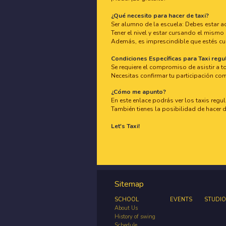
¿Qué necesito para hacer de taxi?
Ser alumno de la escuela: Debes estar a
Tener el nivel y estar cursando el mismo 
Además, es imprescindible que estés cur
Condiciones Específicas para Taxi regul
Se requiere el compromiso de asistir a t
Necesitas confirmar tu participación co
¿Cómo me apunto?
En este enlace podrás ver los taxis regu
También tienes la posibilidad de hacer 
Let's Taxi!
Sitemap
SCHOOL
EVENTS
STUDIO
About Us
History of swing
Schedule