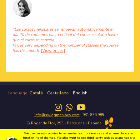
*Los cursos mensuales se renuevan automáticamente el
día 20 de cada mes hasta el final del curso escolar o hasta
que el curso se cancela.
Prices vary depending on the number of classes the course
has this month.
[View prices]
Language:
Català
-
Castellano
-
English
· 931 876 985 ·
info@swingmaniacs.com
·
C/ Roger de Flor, 293 - Barcelona - España
We use our own cookies to remember your preferences and ensure the correct
functioning of the web. We also want to use third-party cookies to analyze site