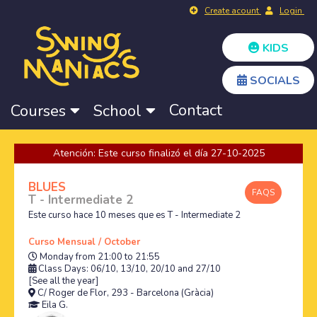
Create acount
Login
KIDS
SOCIALS
Contact
Courses
School
Atención: Este curso finalizó el día 27-10-2025
BLUES
FAQS
T - Intermediate 2
Este curso hace 10 meses que es T - Intermediate 2
Curso Mensual / October
Monday from 21:00 to 21:55
Class Days: 06/10, 13/10, 20/10 and 27/10
[See all the year]
C/ Roger de Flor, 293 - Barcelona (Gràcia)
Eila G.