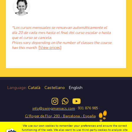
*Los cursos mensuales se renuevan automáticamente el
día 20 de cada mes hasta el final del curso escolar o hasta
que el curso se cancela.
Prices vary depending on the number of classes the course
has this month.
[View prices]
Language:
Català
-
Castellano
-
English
· 931 876 985 ·
info@swingmaniacs.com
·
C/ Roger de Flor, 293 - Barcelona - España
We use our own cookies to remember your preferences and ensure the correct
functioning of the web. We also want to use third-party cookies to analyze site