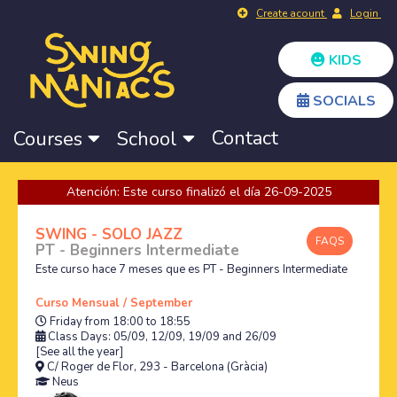
Create acount
Login
KIDS
SOCIALS
Contact
Courses
School
Atención: Este curso finalizó el día 26-09-2025
SWING - SOLO JAZZ
FAQS
PT - Beginners Intermediate
Este curso hace 7 meses que es PT - Beginners Intermediate
Curso Mensual / September
Friday from 18:00 to 18:55
Class Days: 05/09, 12/09, 19/09 and 26/09
[See all the year]
C/ Roger de Flor, 293 - Barcelona (Gràcia)
Neus