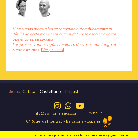
*Los cursos mensuales se renuevan automáticamente el
día 20 de cada mes hasta el final del curso escolar o hasta
que el curso se cancela.
Los precios varían según el número de clases que tenga el
curso este mes.
[Ver precios]
Idioma:
Català
-
Castellano
-
English
· 931 876 985 ·
info@swingmaniacs.com
·
C/ Roger de Flor, 293 - Barcelona - España
Utilizamos cookies propias para recordar tus preferencias y garantizar un