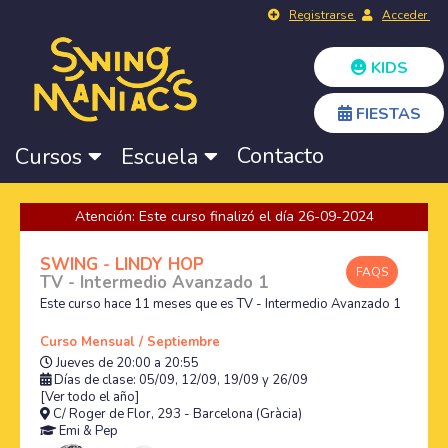
Registrarse
Acceder
KIDS
FIESTAS
Contacto
Cursos
Escuela
Atención: Este curso finalizó el día 26-09-2024
SWING - LINDY HOP
FAQS
TV - Intermedio Avanzado 1
Este curso hace 11 meses que es TV - Intermedio Avanzado 1
Curso Mensual / Septiembre
Jueves de 20:00 a 20:55
Días de clase: 05/09, 12/09, 19/09 y 26/09
[Ver todo el año]
C/ Roger de Flor, 293 - Barcelona (Gràcia)
Emi
&
Pep