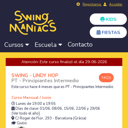
Registrarse
Acceder
KIDS
FIESTAS
Contacto
Cursos
Escuela
Atención: Este curso finalizó el día 29-06-2026
SWING - LINDY HOP
FAQS
PT - Principiantes Intermedio
Este curso hace 4 meses que es PT - Principiantes Intermedio
Curso Mensual / Junio
Lunes de 19:00 a 19:55
Días de clase: 01/06, 08/06, 15/06, 22/06 y 29/06
[Ver todo el año]
C/ Roger de Flor, 293 - Barcelona (Gràcia)
Giulio