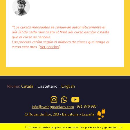
*Los cursos mensuales se renuevan automáticamente el
día 20 de cada mes hasta el final del curso escolar o hasta
que el curso se cancela.
Los precios varían según el número de clases que tenga el
curso este mes.
[Ver precios]
Idioma:
Català
-
Castellano
-
English
· 931 876 985 ·
info@swingmaniacs.com
·
C/ Roger de Flor, 293 - Barcelona - España
Utilizamos cookies propias para recordar tus preferencias y garantizar un