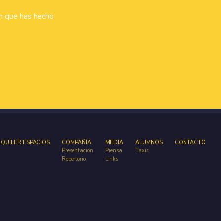
ón que has hecho
LQUILER ESPACIOS
COMPAÑÍA
MEDIA
ALUMNOS
CONTACTO
Presentación
Prensa
Taxis
Repertorio
Links