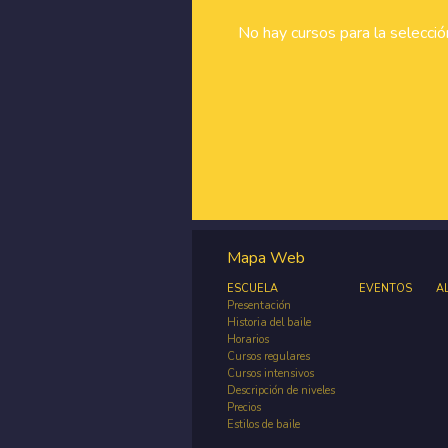
No hay cursos para la selecci
Mapa Web
ESCUELA
EVENTOS
A
Presentación
Historia del baile
Horarios
Cursos regulares
Cursos intensivos
Descripción de niveles
Precios
Estilos de baile