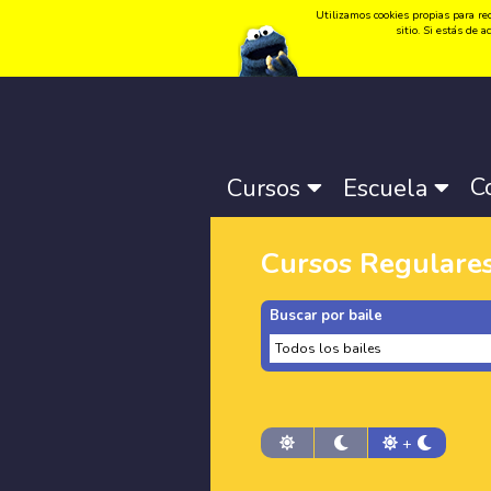
Utilizamos cookies propias para rec
Idioma:
Català
-
Castellano
-
English
sitio. Si estás de
C
Cursos
Escuela
Cursos Regulare
Buscar por baile
+