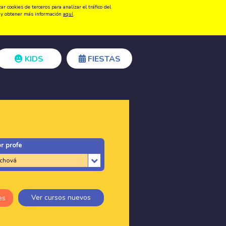
 cookies de terceros para analizar el tráfico del
Registrarse
Acceder
ón y obtener más información
aquí
.
KIDS
FIESTAS
r profe
Ver cursos nuevos
es