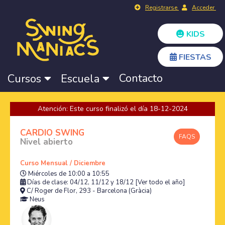
Registrarse
Acceder
KIDS
FIESTAS
Contacto
Cursos
Escuela
Atención: Este curso finalizó el día 18-12-2024
CARDIO SWING
FAQS
Nivel abierto
Curso Mensual / Diciembre
Miércoles de 10:00 a 10:55
Días de clase: 04/12, 11/12 y 18/12
[Ver todo el año]
C/ Roger de Flor, 293 - Barcelona (Gràcia)
Neus