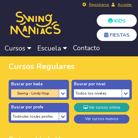
Registrarse
Acceder
KIDS
FIESTAS
Contacto
Cursos
Escuela
Cursos Regulares
Buscar por baile
Buscar por nivel
Buscar por profe
Ver cursos online
Ver cursos nuevos