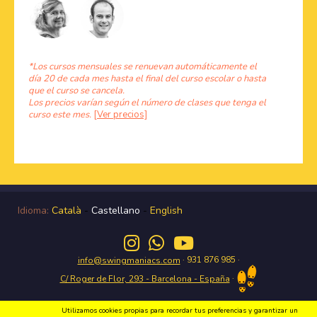
*Los cursos mensuales se renuevan automáticamente el
día 20 de cada mes hasta el final del curso escolar o hasta
que el curso se cancela.
Los precios varían según el número de clases que tenga el
curso este mes.
[Ver precios]
Idioma:
Català
-
Castellano
-
English
· 931 876 985 ·
info@swingmaniacs.com
·
C/ Roger de Flor, 293 - Barcelona - España
Utilizamos cookies propias para recordar tus preferencias y garantizar un