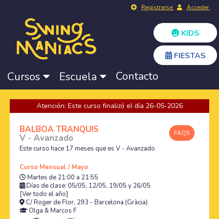
Registrarse
Acceder
KIDS
FIESTAS
Contacto
Cursos
Escuela
Atención: Este curso finalizó el día 26-05-2026
BALBOA TRANQUIS
FAQS
V - Avanzado
Este curso hace 17 meses que es V - Avanzado
Curso Mensual / Mayo
Martes de 21:00 a 21:55
Días de clase: 05/05, 12/05, 19/05 y 26/05
[Ver todo el año]
C/ Roger de Flor, 293 - Barcelona (Gràcia)
Olga
&
Marcos F